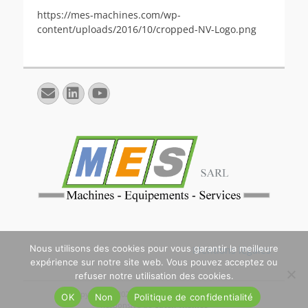
https://mes-machines.com/wp-
content/uploads/2016/10/cropped-NV-Logo.png
E-
Linkedin
YouTube
mail
Nous utilisons des cookies pour vous garantir la meilleure
Mentions légales
expérience sur notre site web. Vous pouvez acceptez ou
refuser notre utilisation des cookies.
Copyright © 2026
. All Rights Reserved. | Catch
OK
Non
Politique de confidentialité
Responsive de
Catch Themes