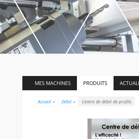
Menu
Aller
MES MACHINES
PRODUITS
ACTUALI
au
principal
contenu
Accueil
»
Débit
»
Centre de débit de profils