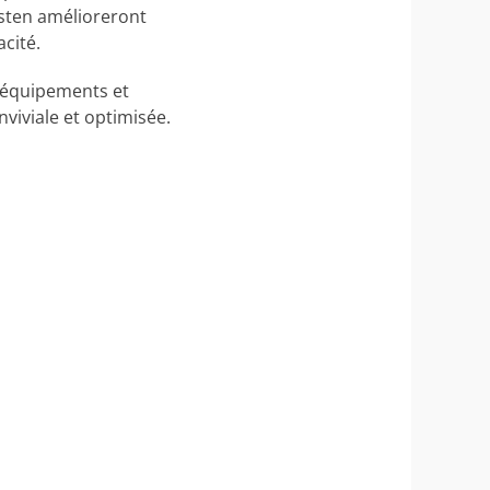
westen amélioreront
cité.
s équipements et
viviale et optimisée.