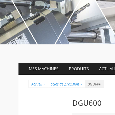
Menu
Aller
MES MACHINES
PRODUITS
ACTUALI
au
principal
contenu
Accueil
»
Scies de précision
»
DGU600
DGU600