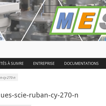
TÉS À SUIVRE
ENTREPRISE
DOCUMENTATIONS
an-cy-270-n
ques-scie-ruban-cy-270-n