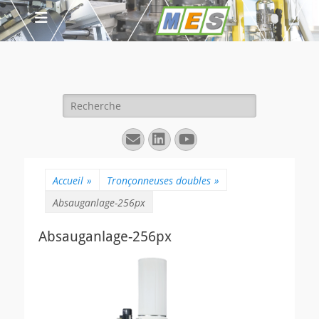
Rechercher :
E-
Linkedin
YouTube
mail
Accueil
»
Tronçonneuses doubles
»
Absauganlage-256px
Absauganlage-256px