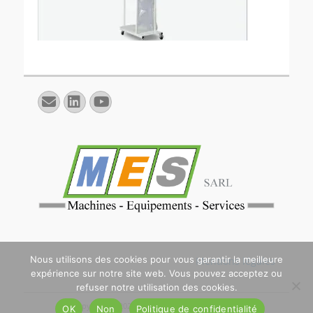
E-
Linkedin
YouTube
mail
Nous utilisons des cookies pour vous garantir la meilleure
Mentions légales
expérience sur notre site web. Vous pouvez acceptez ou
refuser notre utilisation des cookies.
Copyright © 2026
. All Rights Reserved. | Catch
OK
Non
Politique de confidentialité