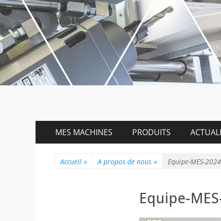
Menu
Aller
MES MACHINES
PRODUITS
ACTUALI
au
principal
contenu
Accueil
»
A propos de nous
»
Equipe-MES-2024-
Equipe-MES-