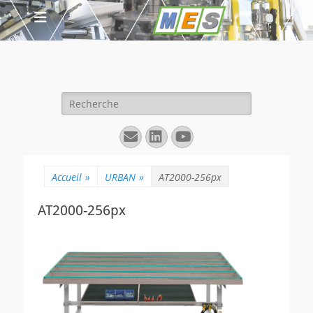
Rechercher :
E-
Linkedin
YouTube
mail
Accueil
»
URBAN
»
AT2000-256px
AT2000-256px