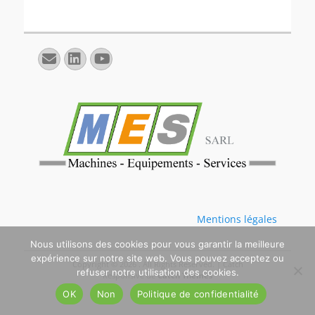
E-
Linkedin
YouTube
mail
Mentions légales
Nous utilisons des cookies pour vous garantir la meilleure
expérience sur notre site web. Vous pouvez acceptez ou
Copyright © 2026
. All Rights Reserved. | Catch
refuser notre utilisation des cookies.
Responsive de
Catch Themes
OK
Non
Politique de confidentialité