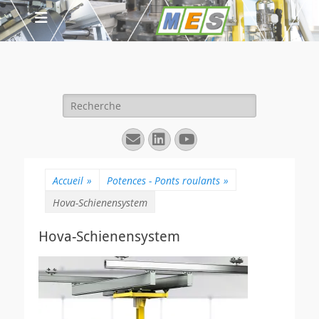
Rechercher :
E-
Linkedin
YouTube
mail
Accueil
»
Potences - Ponts roulants
»
Hova-Schienensystem
Hova-Schienensystem