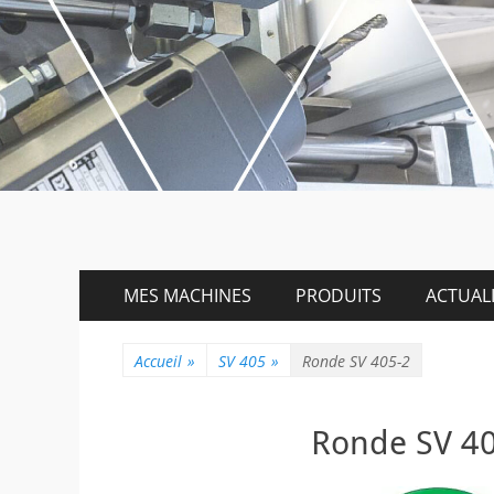
Menu
Aller
MES MACHINES
PRODUITS
ACTUALI
au
principal
contenu
Accueil
»
SV 405
»
Ronde SV 405-2
Ronde SV 4