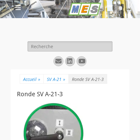
Rechercher :
E-
Linkedin
YouTube
mail
Accueil
»
SV A-21
»
Ronde SV A-21-3
Ronde SV A-21-3