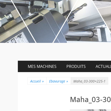
Menu
Aller
MES MACHINES
PRODUITS
ACTUALI
au
principal
contenu
Accueil
»
Ebavurage
»
Maha_03-300×225-1
Maha_03-30