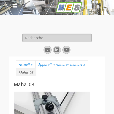
Rechercher :
E-
Linkedin
YouTube
mail
Accueil
»
Appareil à rainurer manuel
»
Maha_03
Maha_03