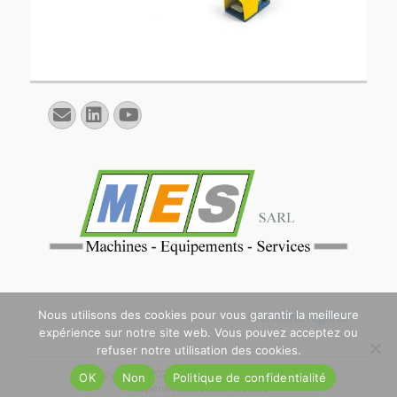
E-
Linkedin
YouTube
mail
Nous utilisons des cookies pour vous garantir la meilleure
Mentions légales
expérience sur notre site web. Vous pouvez acceptez ou
refuser notre utilisation des cookies.
Copyright © 2026
. All Rights Reserved. | Catch
OK
Non
Politique de confidentialité
Responsive de
Catch Themes