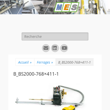
Rechercher :
E-
Linkedin
YouTube
mail
Accueil
»
Ferrages
»
B_BS2000-768×411-1
B_BS2000-768×411-1