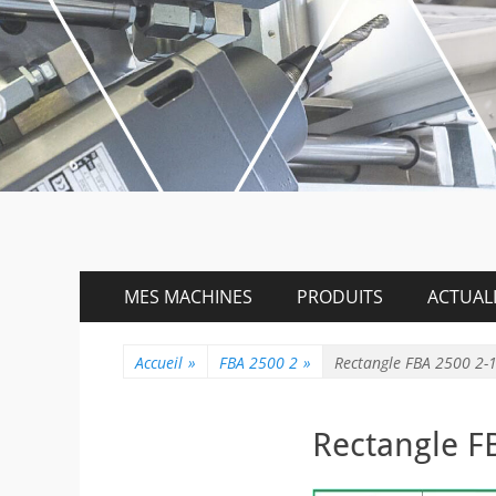
Menu
Aller
MES MACHINES
PRODUITS
ACTUALI
au
principal
contenu
Accueil
»
FBA 2500 2
»
Rectangle FBA 2500 2-
Rectangle F