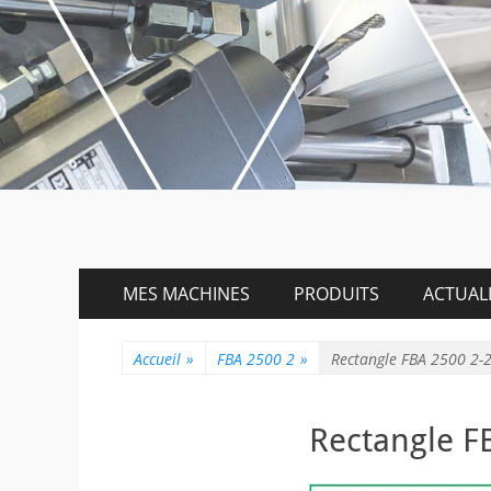
Menu
Aller
MES MACHINES
PRODUITS
ACTUALI
au
principal
contenu
Accueil
»
FBA 2500 2
»
Rectangle FBA 2500 2-
Rectangle F