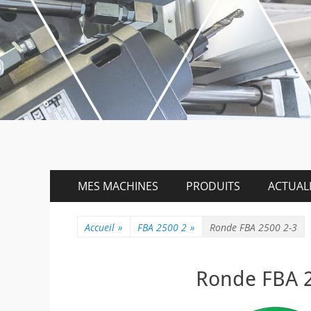
Menu
Aller
MES MACHINES
PRODUITS
ACTUALI
au
principal
contenu
Accueil
»
FBA 2500 2
»
Ronde FBA 2500 2-3
Ronde FBA 