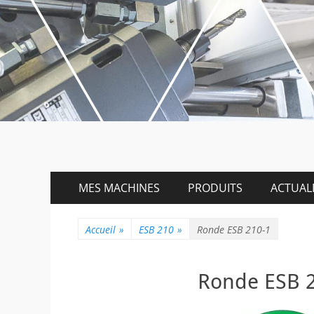
Menu
Aller
MES MACHINES
PRODUITS
ACTUALI
au
principal
contenu
Accueil
»
ESB 210
»
Ronde ESB 210-1
Ronde ESB 