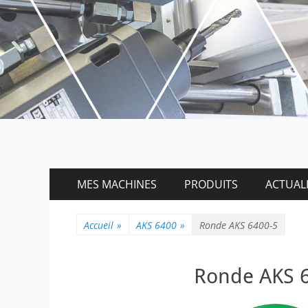
Menu
Aller
MES MACHINES
PRODUITS
ACTUALI
au
principal
contenu
Accueil
»
AKS 6400
»
Ronde AKS 6400-5
Ronde AKS 