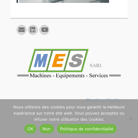
E-
Linkedin
YouTube
mail
Mentions légales
Nous utilisons des cookies pour vous garantir la meilleure
expérience sur notre site web. Vous pouvez acceptez ou
refuser notre utilisation des cookies.
Copyright © 2026
. All Rights Reserved. | Catch
Responsive de
Catch Themes
OK
Non
Politique de confidentialité