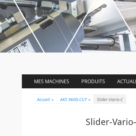
Menu
Aller
MES MACHINES
PRODUITS
ACTUALI
au
principal
contenu
Accueil
»
AKS 9600-CUT
»
Slider-Vario-C
Slider-Vario