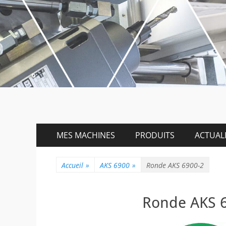
Menu
Aller
MES MACHINES
PRODUITS
ACTUALI
au
principal
contenu
Accueil
»
AKS 6900
»
Ronde AKS 6900-2
Ronde AKS 