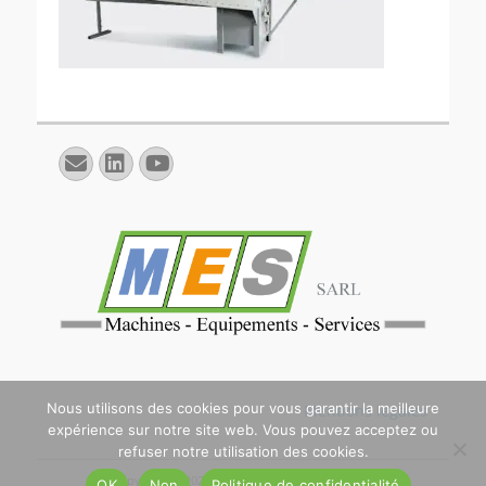
E-
Linkedin
YouTube
mail
Nous utilisons des cookies pour vous garantir la meilleure
Mentions légales
expérience sur notre site web. Vous pouvez acceptez ou
refuser notre utilisation des cookies.
Copyright © 2026
. All Rights Reserved. | Catch
OK
Non
Politique de confidentialité