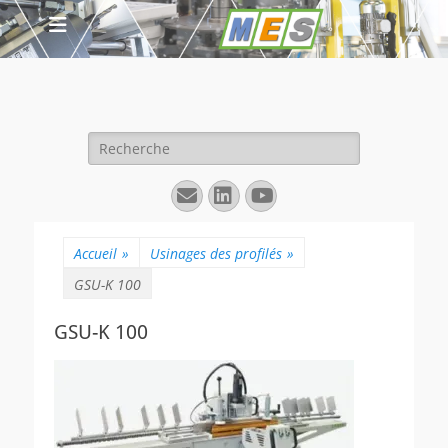
Rechercher :
E-
Linkedin
YouTube
mail
Accueil
»
Usinages des profilés
»
GSU-K 100
GSU-K 100