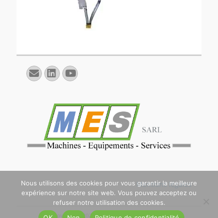
E-
Linkedin
YouTube
mail
Nous utilisons des cookies pour vous garantir la meilleure
Mentions légales
expérience sur notre site web. Vous pouvez acceptez ou
refuser notre utilisation des cookies.
Copyright © 2026
. All Rights Reserved. | Catch
OK
Non
Politique de confidentialité