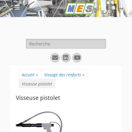
Rechercher :
E-
Linkedin
YouTube
mail
Accueil
»
Vissage des renforts
»
Visseuse pistolet
Visseuse pistolet