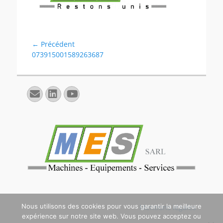
Navigation
← Précédent
Article
073915001589263687
de
précédent :
l’article
E-
Linkedin
YouTube
mail
Nous utilisons des cookies pour vous garantir la meilleure
Mentions légales
expérience sur notre site web. Vous pouvez acceptez ou