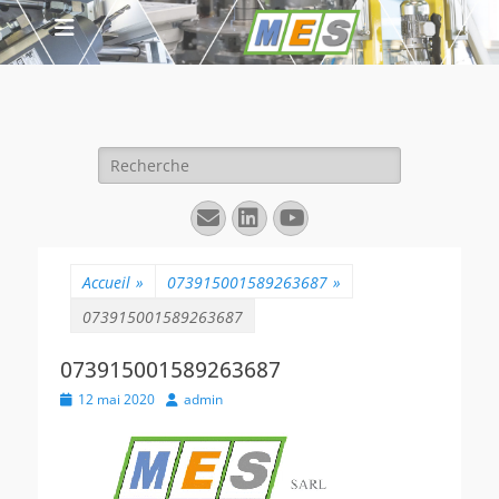
Rechercher :
E-
Linkedin
YouTube
mail
Accueil
»
073915001589263687
»
073915001589263687
073915001589263687
Posted
Author
12 mai 2020
admin
on