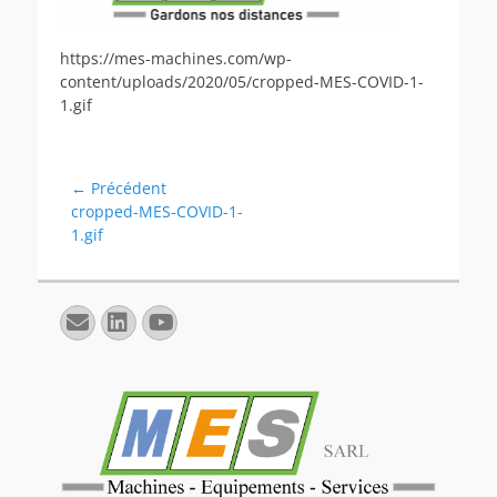
https://mes-machines.com/wp-
content/uploads/2020/05/cropped-MES-COVID-1-
1.gif
Navigation
← Précédent
Article
cropped-MES-COVID-1-
de
précédent :
1.gif
l’article
E-
Linkedin
YouTube
mail