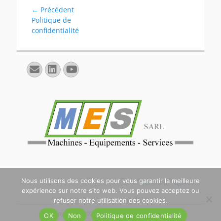
Navigation
← Précédent
Article
Politique de
de
précédent :
confidentialité
l’article
E-
Linkedin
YouTube
mail
Nous utilisons des cookies pour vous garantir la meilleure
Mentions légales
expérience sur notre site web. Vous pouvez acceptez ou
refuser notre utilisation des cookies.
Copyright © 2026
. All Rights Reserved. | Catch
OK
Non
Politique de confidentialité