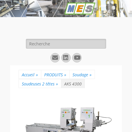
Rechercher :
E-
Linkedin
YouTube
mail
Accueil
»
PRODUITS
»
Soudage
»
Soudeuses 2 têtes
»
AKS 4300