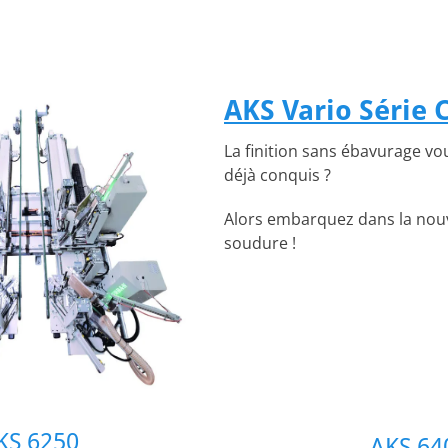
AKS Vario Série 
La finition sans ébavurage vo
déjà conquis ?
Alors embarquez dans la nouv
soudure !
KS 6250
AKS 64