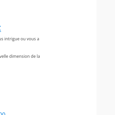
C
us intrigue ou vous a
elle dimension de la
00