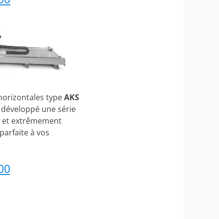
 horizontales type
AKS
 développé une série
é et extrêmement
 parfaite à vos
00