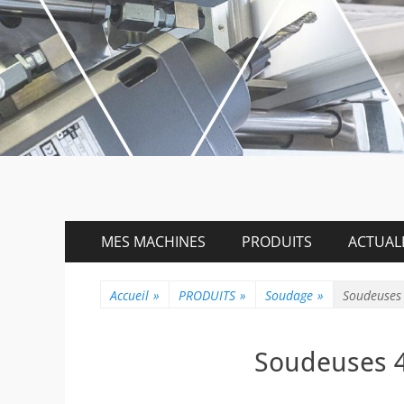
Menu
Aller
MES MACHINES
PRODUITS
ACTUALI
au
principal
contenu
Accueil
»
PRODUITS
»
Soudage
»
Soudeuses 
Soudeuses 4