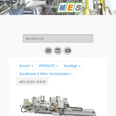
Rechercher :
E-
Linkedin
YouTube
mail
Accueil
»
PRODUITS
»
Soudage
»
Soudeuses 4 têtes Horizontales
»
AKS 6600 /4/6/8