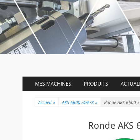
Menu
Aller
MES MACHINES
PRODUITS
ACTUALI
au
principal
contenu
Accueil
»
AKS 6600 /4/6/8
»
Ronde AKS 6600-5
Ronde AKS 