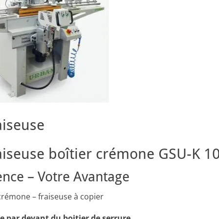
aiseuse
aiseuse boîtier crémone GSU-K 1
ence – Votre Avantage
rémone – fraiseuse à copier
e par devant du boitier de serrure