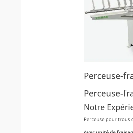
Perceuse-fr
Perceuse-fr
Notre Expéri
Perceuse pour trous c
Avec unité de fraisag